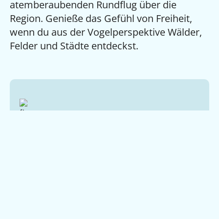
atemberaubenden Rundflug über die
Region. Genieße das Gefühl von Freiheit,
wenn du aus der Vogelperspektive Wälder,
Felder und Städte entdeckst.
Rundflüge ab Bürgewald
Unsere Flüge starten am Rande des
Tagebau Hambach. Nach einer
ausführlichen Einweisung geht’s los – du
sitzt direkt hinter dem Piloten und bist
mittendrin statt nur dabei.